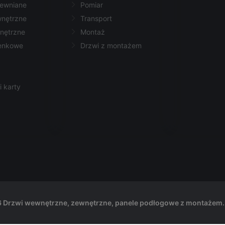
rewniane
Pomiar
wnętrzne
Transport
nętrzne
Montaż
ienkowe
Drzwi z montażem
i karty
 Drzwi wewnętrzne, zewnętrzne, panele podłogowe z montażem