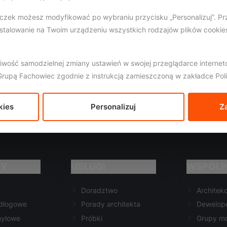
czek możesz modyfikować po wybraniu przycisku „Personalizuj”. Pr
stalowanie na Twoim urządzeniu wszystkich rodzajów plików cooki
liwość samodzielnej zmiany ustawień w swojej przeglądarce intern
z Grupą Fachowiec zgodnie z instrukcją zamieszczoną w zakładce Pol
kies
Personalizuj
Z
TY
USŁUGI
WSPÓŁP
Doradztwo
Architekc
odłogowe
Porady architekta
Dewelop
nylowe
Próbki
Grupy m