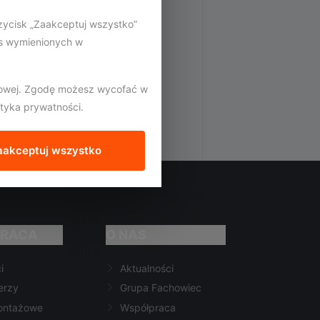
zycisk „Zaakceptuj wszystko”
es wymienionych w
etowej. Zgodę możesz wycofać w
ityka prywatności.
aakceptuj wszystko
RACA
O NAS
i
Aktualności
erzy
Grupa Fachowiec
ontażowe
Współpraca