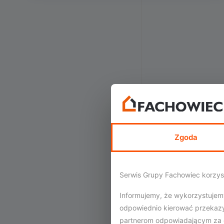
Zgoda
Serwis Grupy Fachowiec korzyst
Informujemy, że wykorzystujemy 
odpowiednio kierować przekazy
partnerom odpowiadającym za o