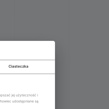
Ciasteczka
epszać jej użyteczność i
chowiec udostępniane są