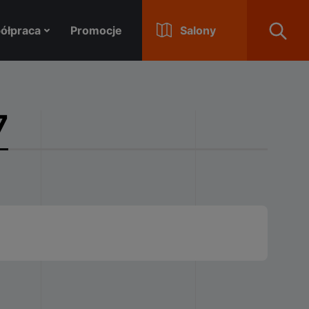
Otwórz
ółpraca
Promocje
Salony
7