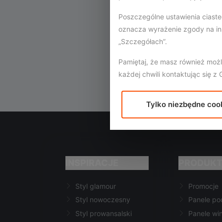
Poszczególne ustawienia ciaste
oznacza wyrażenie zgody na in
„Szczegółach”.
Pamiętaj, że masz również moż
każdej chwili kontaktując się 
Tylko niezbędne coo
INSPIRACJE
PRODUK
Styl glamour
Promocje
Styl nowoczesny
Panele p
Styl prowansalski
Panele wi