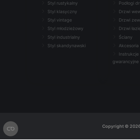
Styl rustykalny
Podłogi d
Styl klasyczny
Drzwi we
Styl vintage
Drzwi zew
Styl młodzieżowy
Drzwi łaz
Styl industrialny
Ściany
Styl skandynawski
Akcesoria
Instrukcje 
gwarancyjne
Otwórz ustawienia plików cookie
Copyright © 2026